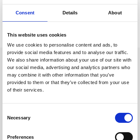
banner roll-up, banner roll-up avec visuels
interchangeables.
Consent
Details
About
Ultra-légers (à peine 4 kg), ils se transportent facilement
dans leur sac.
This website uses cookies
We use cookies to personalise content and ads, to
provide social media features and to analyse our traffic.
Faciles à utiliser
We also share information about your use of our site with
our social media, advertising and analytics partners who
may combine it with other information that you’ve
Nos roll-ups ont des totems avec enrouleur qui se déploient
provided to them or that they’ve collected from your use
ou se rétractent très facilement. Le visuel numérique
of their services.
s’enroule et se range dans la base de la structure.
L’impression sur la surface vinyle est directe. Nos roll-ups
sont disponibles avec ou sans plastification.
Consent
Vous souhaitez remplacer le visuel ? Il suffit de nous
Necessary
Selection
retourner le système !
Preferences